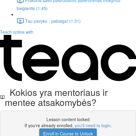
Praktinis savo pasiruošimo įsivertinimas mokymui
baigiantis (1:45)
Tau pavyko - pabaiga! (1:31)
Teach online with
Kokios yra mentoriaus ir
mentee atsakomybės?
Lesson content locked
If you're already enrolled,
you'll need to login
.
Enroll in Course to Unlock