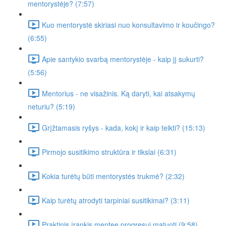
mentorystėje? (7:57)
Kuo mentorystė skiriasi nuo konsultavimo ir koučingo?
(6:55)
Apie santykio svarbą mentorystėje - kaip jį sukurti?
(5:56)
Mentorius - ne visažinis. Ką daryti, kai atsakymų
neturiu? (5:19)
Grįžtamasis ryšys - kada, kokį ir kaip teikti? (15:13)
Pirmojo susitikimo struktūra ir tikslai (6:31)
Kokia turėtų būti mentorystės trukmė? (2:32)
Kaip turėtų atrodyti tarpiniai susitikimai? (3:11)
Praktinis įrankis mentee progresui matuoti (9:58)